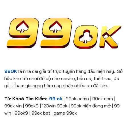
Hội
Tham
Thắng
Gia
Lớn
Để
Thắng
Lớn
99OK
là nhà cái giải trí trực tuyến hàng đầu hiện nay. Sở
hữu kho trò chơi đồ sộ như casino, bắn cá, thể thao, đá
gà,...Tham gia ngay hôm nay nhận nhiều ưu đãi lớn.
Từ Khoá Tìm Kiếm
:
99 ok
| 99ok comn | 99ok com |
99ok vin | 99ok3 | 123win 99ok | 99ok hiện đang mở | 99
win | 99ok9 | 99ok bet | game 99ok