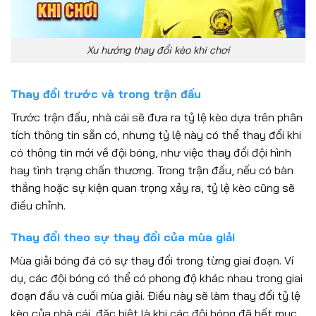
Xu hướng thay đổi kèo khi chơi
Thay đổi trước và trong trận đấu
Trước trận đấu, nhà cái sẽ đưa ra tỷ lệ kèo dựa trên phân
tích thông tin sẵn có, nhưng tỷ lệ này có thể thay đổi khi
có thông tin mới về đội bóng, như việc thay đổi đội hình
hay tình trạng chấn thương. Trong trận đấu, nếu có bàn
thắng hoặc sự kiện quan trọng xảy ra, tỷ lệ kèo cũng sẽ
điều chỉnh.
Thay đổi theo sự thay đổi của mùa giải
Mùa giải bóng đá có sự thay đổi trong từng giai đoạn. Ví
dụ, các đội bóng có thể có phong độ khác nhau trong giai
đoạn đầu và cuối mùa giải. Điều này sẽ làm thay đổi tỷ lệ
kèo của nhà cái, đặc biệt là khi các đội bóng đã hết mục