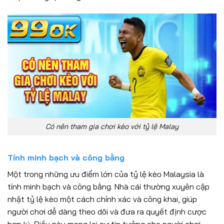
Có nên tham gia chơi kèo với tỷ lệ Malay
Tính minh bạch và công bằng
Một trong những ưu điểm lớn của tỷ lệ kèo Malaysia là
tính minh bạch và công bằng. Nhà cái thường xuyên cập
nhật tỷ lệ kèo một cách chính xác và công khai, giúp
người chơi dễ dàng theo dõi và đưa ra quyết định cược
hợp lý. Điều này mang lại sự tin tưởng cho người chơi,