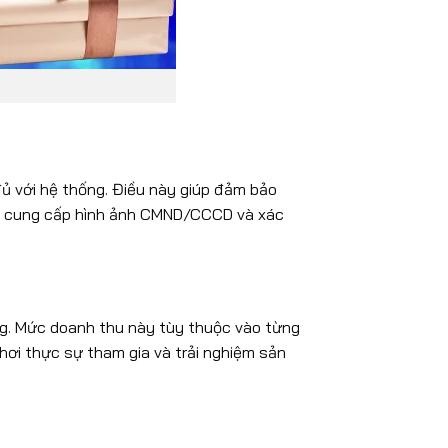
đủ với hệ thống. Điều này giúp đảm bảo
gồm cung cấp hình ảnh CMND/CCCD và xác
ng. Mức doanh thu này tùy thuộc vào từng
hơi thực sự tham gia và trải nghiệm sản