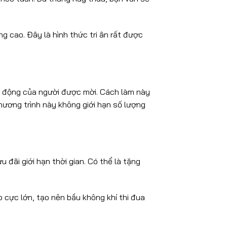
ng cao. Đây là hình thức tri ân rất được
t động của người được mời. Cách làm này
hương trình này không giới hạn số lượng
u đãi giới hạn thời gian. Có thể là tặng
 cực lớn, tạo nên bầu không khí thi đua