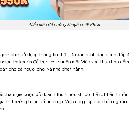
Điều kiện để hưởng khuyến mãi 99Ok
người chơi sử dụng thông tin thật, đã xác minh danh tính đầy 
g nhiều tài khoản để trục lợi khuyến mãi. Việc xác thực bao 
oàn cho cả người chơi và nhà phát hành.
ải tham gia cược đủ doanh thu trước khi có thể rút tiền thưở
iá trị thưởng hoặc số tiền nạp. Việc này giúp đảm bảo người c
ợc.