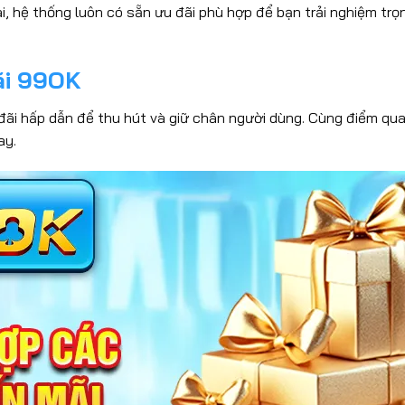
 hệ thống luôn có sẵn ưu đãi phù hợp để bạn trải nghiệm trọ
ãi 99OK
 đãi hấp dẫn để thu hút và giữ chân người dùng. Cùng điểm qu
ay.