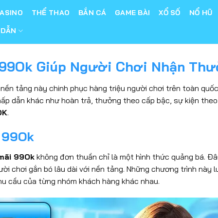
ASINO
THỂ THAO
BẮN CÁ
GAME BÀI
XỔ SỐ
NỔ HŨ
 DẪN
 99Ok Giúp Người Chơi Nhận Thư
 nền tảng này chinh phục hàng triệu người chơi trên toàn quốc.
ấp dẫn khác như hoàn trả, thưởng theo cấp bậc, sự kiện theo
OK
.
i 99Ok
mãi 99Ok
không đơn thuần chỉ là một hình thức quảng bá. Đây
ười chơi gắn bó lâu dài với nền tảng. Những chương trình nà
nhu cầu của từng nhóm khách hàng khác nhau.