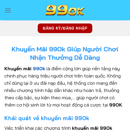
Bỏ
qua
nội
dung
ĐĂNG KÝ/ĐĂNG NHẬP
Khuyến Mãi 99Ok Giúp Người Chơi
Nhận Thưởng Dễ Dàng
Khuyến mãi
99Ok
là điểm cộng lớn giúp nền tảng này
chinh phục hàng triệu người chơi trên toàn quốc. Không
chỉ dừng lại ở ưu đãi nạp đầu, hệ thống còn mang đến
nhiều chương trình hấp dẫn khác như hoàn trả, thưởng
theo cấp bậc, sự kiện theo mùa,… giúp người chơi có
thêm cơ hội sinh lời từ mọi hoạt động cá cược tại
99OK
.
Khái quát về khuyến mãi 99Ok
Việc triển khai các chương trình
khuyến mãi 99Ok