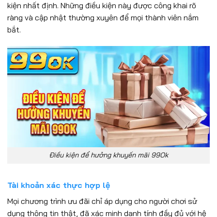
kiện nhất định. Những điều kiện này được công khai rõ
ràng và cập nhật thường xuyên để mọi thành viên nắm
bắt.
Điều kiện để hưởng khuyến mãi 99Ok
Tài khoản xác thực hợp lệ
Mọi chương trình ưu đãi chỉ áp dụng cho người chơi sử
dụng thông tin thật, đã xác minh danh tính đầy đủ với hệ