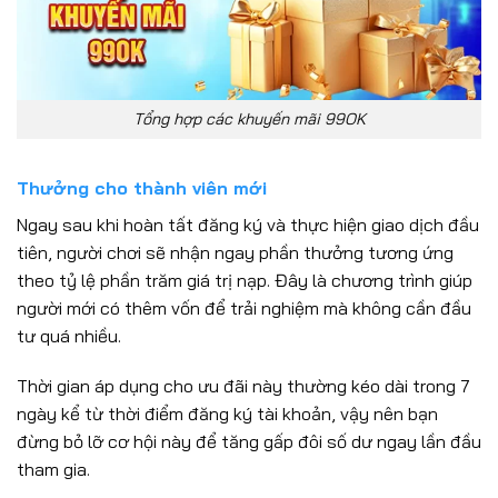
Tổng hợp các khuyến mãi 99OK
Thưởng cho thành viên mới
Ngay sau khi hoàn tất đăng ký và thực hiện giao dịch đầu
tiên, người chơi sẽ nhận ngay phần thưởng tương ứng
theo tỷ lệ phần trăm giá trị nạp. Đây là chương trình giúp
người mới có thêm vốn để trải nghiệm mà không cần đầu
tư quá nhiều.
Thời gian áp dụng cho ưu đãi này thường kéo dài trong 7
ngày kể từ thời điểm đăng ký tài khoản, vậy nên bạn
đừng bỏ lỡ cơ hội này để tăng gấp đôi số dư ngay lần đầu
tham gia.