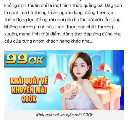
không đơn thuần chỉ là một hình thức quảng bá. Đây còn
là cách mà hệ thống tri ân người dùng, đồng thời tạo
thêm động lực để người chơi gắn bó lâu dài với nền tảng.
Những chương trình này luôn được cập nhật thường
xuyên, mang tính thời điểm, đồng thời đáp ứng đúng nhu
cầu của từng nhóm khách hàng khác nhau.
Khái quát về khuyến mãi 99Ok