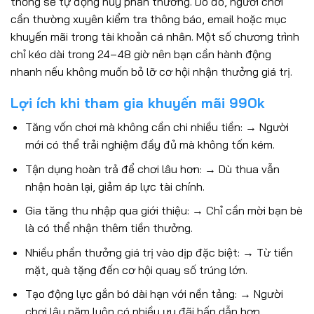
thống sẽ tự động hủy phần thưởng. Do đó, người chơi
cần thường xuyên kiểm tra thông báo, email hoặc mục
khuyến mãi trong tài khoản cá nhân. Một số chương trình
chỉ kéo dài trong 24–48 giờ nên bạn cần hành động
nhanh nếu không muốn bỏ lỡ cơ hội nhận thưởng giá trị.
Lợi ích khi tham gia khuyến mãi 99Ok
Tăng vốn chơi mà không cần chi nhiều tiền: → Người
mới có thể trải nghiệm đầy đủ mà không tốn kém.
Tận dụng hoàn trả để chơi lâu hơn: → Dù thua vẫn
nhận hoàn lại, giảm áp lực tài chính.
Gia tăng thu nhập qua giới thiệu: → Chỉ cần mời bạn bè
là có thể nhận thêm tiền thưởng.
Nhiều phần thưởng giá trị vào dịp đặc biệt: → Từ tiền
mặt, quà tặng đến cơ hội quay số trúng lớn.
Tạo động lực gắn bó dài hạn với nền tảng: → Người
chơi lâu năm luôn có nhiều ưu đãi hấp dẫn hơn.