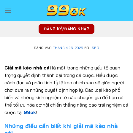
Bỏ
qua
nội
dung
ĐĂNG KÝ/ĐĂNG NHẬP
ĐĂNG VÀO
THÁNG 4 26, 2025
BỞI
SEO
Giải mã kèo nhà cái
là một trong những yếu tố quan
trọng quyết định thành bại trong cá cược. Hiểu được
cách đọc và phân tích tỷ lệ kèo chính xác sẽ giúp người
chơi đưa ra những quyết định hợp lý. Các loại kèo phổ
biến và những kinh nghiệm từ các chuyên gia để bạn có
thể tối ưu hóa cơ hội chiến thắng nâng cao trải nghiệm cá
cược tại
99ok
!
Những điều cần biết khi giải mã kèo nhà
cái