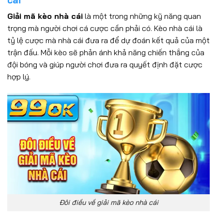
Giải mã kèo nhà cái
là một trong những kỹ năng quan
trọng mà người chơi cá cược cần phải có. Kèo nhà cái là
tỷ lệ cược mà nhà cái đưa ra để dự đoán kết quả của một
trận đấu. Mỗi kèo sẽ phản ánh khả năng chiến thắng của
đội bóng và giúp người chơi đưa ra quyết định đặt cược
hợp lý.
Đôi điều về giải mã kèo nhà cái