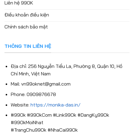
Liên hệ 99OK
Điều khoản điều kiện
Chính sách bảo mật
THÔNG TIN LIÊN HỆ
Địa chỉ: 256 Nguyễn Tiểu La, Phường 8, Quận 10, Hồ
Chí Minh, Việt Nam
Mail:
vn99oknet@gmail.com
Phone: 0909876678
Website:
https://monika-das.in/
#99Ok #99OkCom #Link99Ok #DangKy99Ok
#99OkMoiNhat
#TrangChu99Ok #NhaCai99Ok