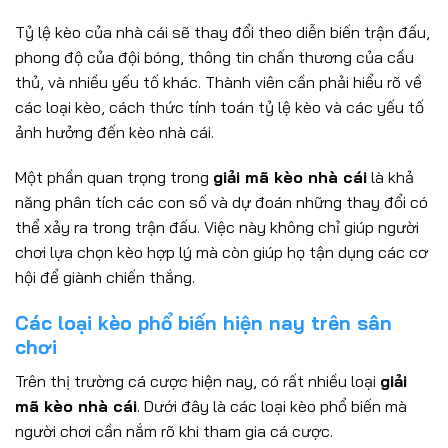
Tỷ lệ kèo của nhà cái sẽ thay đổi theo diễn biến trận đấu,
phong độ của đội bóng, thông tin chấn thương của cầu
thủ, và nhiều yếu tố khác. Thành viên cần phải hiểu rõ về
các loại kèo, cách thức tính toán tỷ lệ kèo và các yếu tố
ảnh hưởng đến kèo nhà cái.
Một phần quan trọng trong
giải mã kèo nhà cái
là khả
năng phân tích các con số và dự đoán những thay đổi có
thể xảy ra trong trận đấu. Việc này không chỉ giúp người
chơi lựa chọn kèo hợp lý mà còn giúp họ tận dụng các cơ
hội để giành chiến thắng.
Các loại kèo phổ biến hiện nay trên sân
chơi
Trên thị trường cá cược hiện nay, có rất nhiều loại
giải
mã kèo nhà cái
. Dưới đây là các loại kèo phổ biến mà
người chơi cần nắm rõ khi tham gia cá cược.