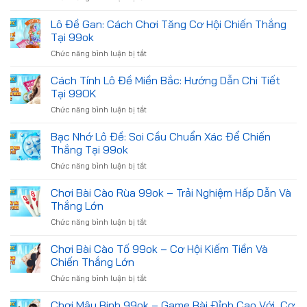
Cược
Tỷ
99ok:
Tại
Lệ
Lô Đề Gan: Cách Chơi Tăng Cơ Hội Chiến Thắng
Bí
99ok
Kèo
Quyết
Tại 99ok
Bóng
Giúp
ở
Chức năng bình luận bị tắt
Đá:
Bạn
Lô
Áp
Chiến
Đề
Cách Tính Lô Đề Miền Bắc: Hướng Dẫn Chi Tiết
Dụng
Thắng
Gan:
Chiến
Tại 99OK
Cách
Lược
ở
Chức năng bình luận bị tắt
Chơi
Cá
Cách
Tăng
Cược
Tính
Bạc Nhớ Lô Đề: Soi Cầu Chuẩn Xác Để Chiến
Cơ
Tại
Lô
Hội
Thắng Tại 99ok
99OK
Đề
Chiến
ở
Chức năng bình luận bị tắt
Miền
Thắng
Bạc
Bắc:
Tại
Nhớ
Chơi Bài Cào Rùa 99ok – Trải Nghiệm Hấp Dẫn Và
Hướng
99ok
Lô
Dẫn
Thắng Lớn
Đề:
Chi
ở
Chức năng bình luận bị tắt
Soi
Tiết
Chơi
Cầu
Tại
Bài
Chơi Bài Cào Tố 99ok – Cơ Hội Kiếm Tiền Và
Chuẩn
99OK
Cào
Xác
Chiến Thắng Lớn
Rùa
Để
ở
Chức năng bình luận bị tắt
99ok
Chiến
Chơi
–
Thắng
Bài
Chơi Mậu Binh 99ok – Game Bài Đỉnh Cao Với Cơ
Trải
Tại