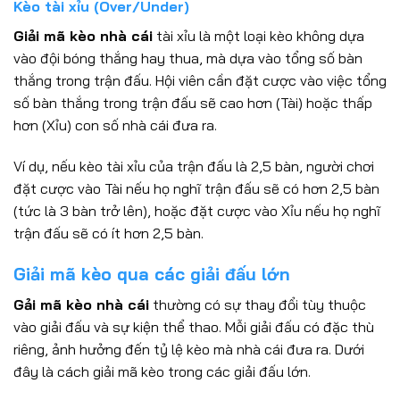
Kèo tài xỉu (Over/Under)
Giải mã kèo nhà cái
tài xỉu là một loại kèo không dựa
vào đội bóng thắng hay thua, mà dựa vào tổng số bàn
thắng trong trận đấu. Hội viên cần đặt cược vào việc tổng
số bàn thắng trong trận đấu sẽ cao hơn (Tài) hoặc thấp
hơn (Xỉu) con số nhà cái đưa ra.
Ví dụ, nếu kèo tài xỉu của trận đấu là 2,5 bàn, người chơi
đặt cược vào Tài nếu họ nghĩ trận đấu sẽ có hơn 2,5 bàn
(tức là 3 bàn trở lên), hoặc đặt cược vào Xỉu nếu họ nghĩ
trận đấu sẽ có ít hơn 2,5 bàn.
Giải mã kèo qua các giải đấu lớn
Gải mã kèo nhà cái
thường có sự thay đổi tùy thuộc
vào giải đấu và sự kiện thể thao. Mỗi giải đấu có đặc thù
riêng, ảnh hưởng đến tỷ lệ kèo mà nhà cái đưa ra. Dưới
đây là cách giải mã kèo trong các giải đấu lớn.