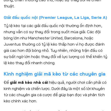
thuật.
Giải đấu quốc nội (Premier League, La Liga, Serie A)
Tỷ lệ kèo tại các giải đấu quốc nội thường ổn định hơn,
nhưng vẫn có sự thay đổi trong suốt mùa giải. Các đội
bóng lớn như Manchester United, Barcelona, hoặc
Juventus thường có tỷ lệ kèo thấp hơn vì họ được đánh
giá cao hơn đội bóng nhỏ. Tuy nhiên, những trận đấu có
sự bất ngờ lớn hoặc thay đổi về lực lượng có thể khiến tỷ
lệ kèo thay đổi nhanh chóng.
Kinh nghiệm giải mã kèo từ các chuyên gia
Để
giải mã kèo nhà cái
hiệu quả, người chơi cần phải có
kinh nghiệm và chiến lược. Dưới đây là một số lời khuyên
từ các chuyên gia cá cược để giúp bạn đọc và phân tích
kèo chính xác hơn.