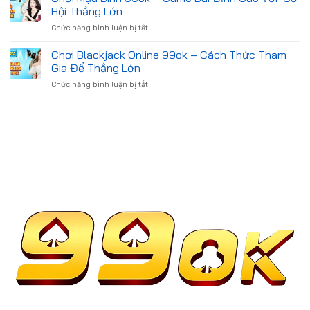
Cào
Nghiệm
Hội Thắng Lớn
99ok
Tố
Hấp
ở
Chức năng bình luận bị tắt
99ok
Dẫn
Chơi
–
Và
Mậu
Chơi Blackjack Online 99ok – Cách Thức Tham
Cơ
Thắng
Binh
Hội
Gia Để Thắng Lớn
Lớn
99ok
Kiếm
ở
Chức năng bình luận bị tắt
–
Tiền
Chơi
Game
Và
Blackjack
Bài
Chiến
Online
Đỉnh
Thắng
99ok
Cao
Lớn
–
Với
Cách
Cơ
Thức
Hội
Tham
Thắng
Gia
Lớn
Để
Thắng
Lớn