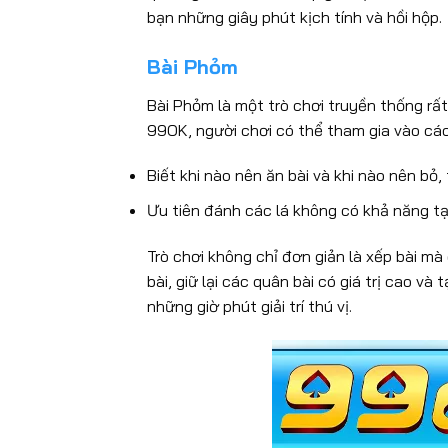
bạn những giây phút kịch tính và hồi hộp.
Bài Phỏm
Bài Phỏm là một trò chơi truyền thống rất
99OK, người chơi có thể tham gia vào cá
Biết khi nào nên ăn bài và khi nào nên bỏ
Ưu tiên đánh các lá không có khả năng tạ
Trò chơi không chỉ đơn giản là xếp bài mà
bài, giữ lại các quân bài có giá trị cao
những giờ phút giải trí thú vị.