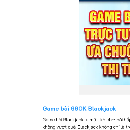
Game bài 99OK Blackjack
Game bài Blackjack là một trò chơi bài hấ
không vượt quá. Blackjack không chỉ là tr