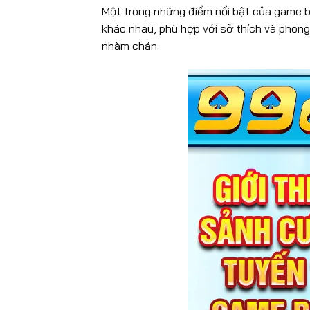
Một trong những điểm nổi bật của game bà
khác nhau, phù hợp với sở thích và phong
nhàm chán.