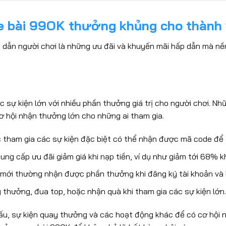
e bài 99OK thưởng khủng cho thành 
p dẫn người chơi là những ưu đãi và khuyến mãi hấp dẫn mà nề
ự kiện lớn với nhiều phần thưởng giá trị cho người chơi. Nhữ
 hội nhận thưởng lớn cho những ai tham gia.
c tham gia các sự kiện đặc biệt có thể nhận được mã code để 
cung cấp ưu đãi giảm giá khi nạp tiền, ví dụ như giảm tới 68% 
i mới thường nhận được phần thưởng khi đăng ký tài khoản và l
 thưởng, đua top, hoặc nhận quà khi tham gia các sự kiện lớn.
 đấu, sự kiện quay thưởng và các hoạt động khác để có cơ hộ