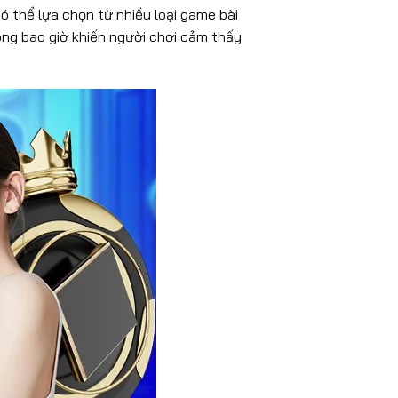
 thể lựa chọn từ nhiều loại game bài
ông bao giờ khiến người chơi cảm thấy