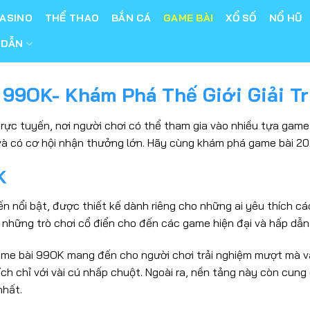
ASINO
THỂ THAO
BẮN CÁ
GAME BÀI
XỔ SỐ
NỔ HŨ
 DẪN
99OK- Khám Phá Thế Giới Giải Tr
 trực tuyến, nơi người chơi có thể tham gia vào nhiều tựa game 
i và có cơ hội nhận thưởng lớn. Hãy cùng khám phá game bài 2
K
ến nổi bật, được thiết kế dành riêng cho những ai yêu thích các
ừ những trò chơi cổ điển cho đến các game hiện đại và hấp dẫn
game bài 99OK mang đến cho người chơi trải nghiệm mượt mà và
ch chỉ với vài cú nhấp chuột. Ngoài ra, nền tảng này còn cung
nhất.