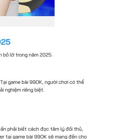
025
n bỏ lỡ trong năm 2025.
. Tại game bài 99OK, người chơi có thể
i nghiệm riêng biệt.
cần phải biết cách đọc tâm lý đối thủ,
oker tại game bài 99OK sẽ mang đến cho