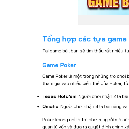
Tổng hợp các tựa game 
Tại game bài, bạn sẽ tìm thấy rất nhiều 
Game Poker
Game Poker là một trong những trò chơi bà
tham gia vào nhiều biến thể của Poker, từ
Texas Hold’em
: Người chơi nhận 2 lá bài
Omaha
: Người chơi nhận 4 lá bài riêng và
Poker không chỉ là trò chơi may rủi mà còn
quản lý vốn và đưa ra quyết định chính x