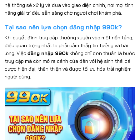
hệ thống sẽ xử lý và đưa vào giao diện chính, nơi mọi tính
năng giải trí đều sẵn sàng chờ người chơi khám phá.
Tại sao nên lựa chọn đăng nhập 99Ok?
Khi quyết định truy cập thường xuyên vào một nền tảng,
điều quan trọng nhất là phải cảm thấy tin tưởng và hài
lòng. Việc
đăng nhập 99Ok
không chỉ đơn thuần là bước
truy cập mà còn mở ra cánh cửa đến với hệ sinh thái cá
cược hiện đại, thân thiện và được tối ưu hóa trải nghiệm
người dùng.