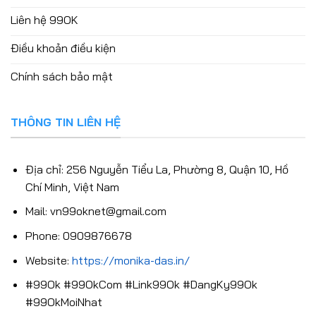
Liên hệ 99OK
Điều khoản điều kiện
Chính sách bảo mật
THÔNG TIN LIÊN HỆ
Địa chỉ: 256 Nguyễn Tiểu La, Phường 8, Quận 10, Hồ
Chí Minh, Việt Nam
Mail:
vn99oknet@gmail.com
Phone: 0909876678
Website:
https://monika-das.in/
#99Ok #99OkCom #Link99Ok #DangKy99Ok
#99OkMoiNhat