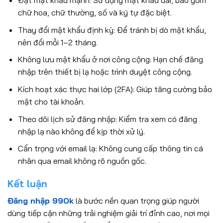
Đặt mật khẩu mạnh: Sử dụng mật khẩu dài, bao gồm
chữ hoa, chữ thường, số và ký tự đặc biệt.
Thay đổi mật khẩu định kỳ: Để tránh bị dò mật khẩu,
nên đổi mỗi 1–2 tháng.
Không lưu mật khẩu ở nơi công cộng: Hạn chế đăng
nhập trên thiết bị lạ hoặc trình duyệt công cộng.
Kích hoạt xác thực hai lớp (2FA): Giúp tăng cường bảo
mật cho tài khoản.
Theo dõi lịch sử đăng nhập: Kiểm tra xem có đăng
nhập lạ nào không để kịp thời xử lý.
Cẩn trọng với email lạ: Không cung cấp thông tin cá
nhân qua email không rõ nguồn gốc.
Kết luận
Đăng nhập 99Ok
là bước nền quan trọng giúp người
dùng tiếp cận những trải nghiệm giải trí đỉnh cao, nơi mọi