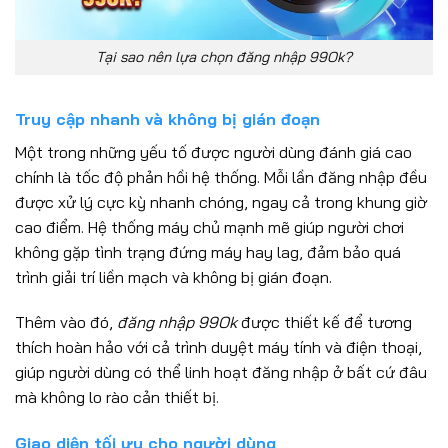
Tại sao nên lựa chọn đăng nhập 99Ok?
Truy cập nhanh và không bị gián đoạn
Một trong những yếu tố được người dùng đánh giá cao
chính là tốc độ phản hồi hệ thống. Mỗi lần đăng nhập đều
được xử lý cực kỳ nhanh chóng, ngay cả trong khung giờ
cao điểm. Hệ thống máy chủ mạnh mẽ giúp người chơi
không gặp tình trạng đứng máy hay lag, đảm bảo quá
trình giải trí liền mạch và không bị gián đoạn.
Thêm vào đó,
đăng nhập 99Ok
được thiết kế để tương
thích hoàn hảo với cả trình duyệt máy tính và điện thoại,
giúp người dùng có thể linh hoạt đăng nhập ở bất cứ đâu
mà không lo rào cản thiết bị.
Giao diện tối ưu cho người dùng