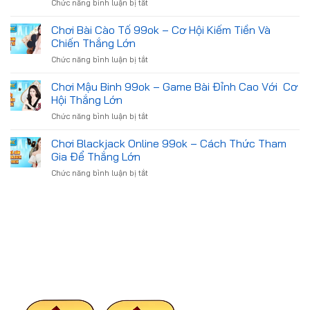
ở
Chức năng bình luận bị tắt
Soi
Tiết
Chơi
Cầu
Tại
Bài
Chơi Bài Cào Tố 99ok – Cơ Hội Kiếm Tiền Và
Chuẩn
99OK
Cào
Xác
Chiến Thắng Lớn
Rùa
Để
ở
Chức năng bình luận bị tắt
99ok
Chiến
Chơi
–
Thắng
Bài
Chơi Mậu Binh 99ok – Game Bài Đỉnh Cao Với Cơ
Trải
Tại
Cào
Nghiệm
Hội Thắng Lớn
99ok
Tố
Hấp
ở
Chức năng bình luận bị tắt
99ok
Dẫn
Chơi
–
Và
Mậu
Chơi Blackjack Online 99ok – Cách Thức Tham
Cơ
Thắng
Binh
Hội
Gia Để Thắng Lớn
Lớn
99ok
Kiếm
ở
Chức năng bình luận bị tắt
–
Tiền
Chơi
Game
Và
Blackjack
Bài
Chiến
Online
Đỉnh
Thắng
99ok
Cao
Lớn
–
Với
Cách
Cơ
Thức
Hội
Tham
Thắng
Gia
Lớn
Để
Thắng