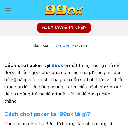
Bỏ
qua
nội
dung
ĐĂNG KÝ/ĐĂNG NHẬP
ĐĂNG VÀO
THÁNG 4 26, 2025
BỞI
SEO
Cách chơi poker tại
99ok
là một trong những chủ đề
được nhiều người chơi quan tâm hiện nay. Không chỉ đòi
hỏi kỹ năng mà trò chơi này còn cần sự tính toán và chiến
lược hợp lý. Hãy cùng chúng tôi tìm hiểu cách chơi poker
để có những trải nghiệm tuyệt vời và dễ dàng chiến
thắng!
Cách chơi poker tại 99ok là gì?
Cách chơi poker tại 99ok là hướng dẫn cho những ai