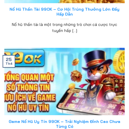
Nổ Hũ Thần Tài 99OK – Cơ Hội Trúng Thưởng Lớn Đầy
Hấp Dẫn
Nổ hũ thần tài là một trong những trò chơi cá cược trực
tuyến hấp [...]
25
Th4
Game Nổ Hũ Uy Tín 99OK – Trải Nghiệm Đỉnh Cao Chưa
Từng Có