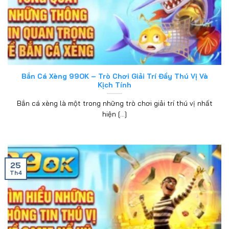
Bắn Cá Xèng 99OK – Trò Chơi Giải Trí Đầy Thú Vị Và
Kịch Tính
Bắn cá xèng là một trong những trò chơi giải trí thú vị nhất
hiện [...]
25
Th4