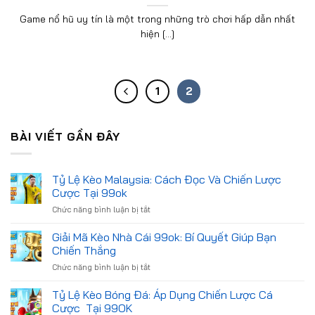
Game nổ hũ uy tín là một trong những trò chơi hấp dẫn nhất
hiện [...]
1
2
BÀI VIẾT GẦN ĐÂY
Tỷ Lệ Kèo Malaysia: Cách Đọc Và Chiến Lược
Cược Tại 99ok
ở
Chức năng bình luận bị tắt
Tỷ
Lệ
Giải Mã Kèo Nhà Cái 99ok: Bí Quyết Giúp Bạn
Kèo
Chiến Thắng
Malaysia:
ở
Chức năng bình luận bị tắt
Cách
Giải
Đọc
Mã
Tỷ Lệ Kèo Bóng Đá: Áp Dụng Chiến Lược Cá
Và
Kèo
Chiến
Cược Tại 99OK
Nhà