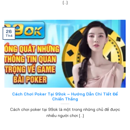
[...]
26
Th4
Cách Chơi Poker Tại 99ok – Hướng Dẫn Chi Tiết Để
Chiến Thắng
Cách chơi poker tại 99ok là một trong những chủ đề được
nhiều người chơi [...]