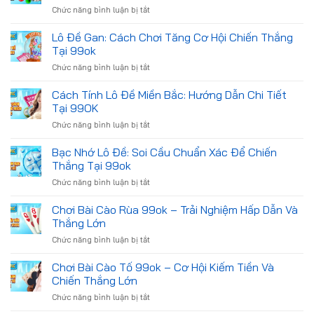
Lược
ở
Chức năng bình luận bị tắt
Cái
Cược
Tỷ
99ok:
Tại
Lệ
Lô Đề Gan: Cách Chơi Tăng Cơ Hội Chiến Thắng
Bí
99ok
Kèo
Quyết
Tại 99ok
Bóng
Giúp
ở
Chức năng bình luận bị tắt
Đá:
Bạn
Lô
Áp
Chiến
Đề
Cách Tính Lô Đề Miền Bắc: Hướng Dẫn Chi Tiết
Dụng
Thắng
Gan:
Chiến
Tại 99OK
Cách
Lược
ở
Chức năng bình luận bị tắt
Chơi
Cá
Cách
Tăng
Cược
Tính
Bạc Nhớ Lô Đề: Soi Cầu Chuẩn Xác Để Chiến
Cơ
Tại
Lô
Hội
Thắng Tại 99ok
99OK
Đề
Chiến
ở
Chức năng bình luận bị tắt
Miền
Thắng
Bạc
Bắc:
Tại
Nhớ
Chơi Bài Cào Rùa 99ok – Trải Nghiệm Hấp Dẫn Và
Hướng
99ok
Lô
Dẫn
Thắng Lớn
Đề:
Chi
ở
Chức năng bình luận bị tắt
Soi
Tiết
Chơi
Cầu
Tại
Bài
Chơi Bài Cào Tố 99ok – Cơ Hội Kiếm Tiền Và
Chuẩn
99OK
Cào
Xác
Chiến Thắng Lớn
Rùa
Để
ở
Chức năng bình luận bị tắt
99ok
Chiến
Chơi
–
Thắng