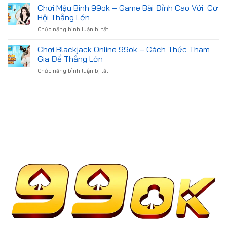
Bài
Chơi Mậu Binh 99ok – Game Bài Đỉnh Cao Với Cơ
Trải
Tại
Cào
Nghiệm
Hội Thắng Lớn
99ok
Tố
Hấp
ở
Chức năng bình luận bị tắt
99ok
Dẫn
Chơi
–
Và
Mậu
Chơi Blackjack Online 99ok – Cách Thức Tham
Cơ
Thắng
Binh
Hội
Gia Để Thắng Lớn
Lớn
99ok
Kiếm
ở
Chức năng bình luận bị tắt
–
Tiền
Chơi
Game
Và
Blackjack
Bài
Chiến
Online
Đỉnh
Thắng
99ok
Cao
Lớn
–
Với
Cách
Cơ
Thức
Hội
Tham
Thắng
Gia
Lớn
Để
Thắng
Lớn